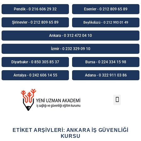
Pendik - 0 216 606 29 32
Esenler - 0 212 809 65 89
Şirinevler - 0 212 809 65 89
Beylikdüzü - 0 212 993 01 49
Ankara - 0 312 472 04 10
İzmir - 0 232 329 09 10
Diyarbakır - 0 850 305 85 37
Bursa - 0 224 334 15 98
Antalya - 0 242 606 14 55
Adana - 0 322 911 03 86
Uzaktan Eğitim
Online Ödeme
ETIKET ARŞIVLERI:
ANKARA IŞ GÜVENLIĞI
KURSU