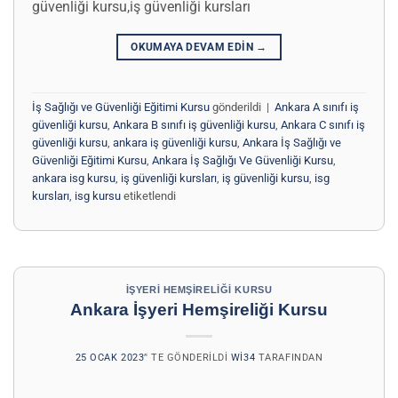
güvenliği kursu,iş güvenliği kursları
OKUMAYA DEVAM EDIN
→
İş Sağlığı ve Güvenliği Eğitimi Kursu
gönderildi
|
Ankara A sınıfı iş
güvenliği kursu
,
Ankara B sınıfı iş güvenliği kursu
,
Ankara C sınıfı iş
güvenliği kursu
,
ankara iş güvenliği kursu
,
Ankara İş Sağlığı ve
Güvenliği Eğitimi Kursu
,
Ankara İş Sağlığı Ve Güvenliği Kursu
,
ankara isg kursu
,
iş güvenliği kursları
,
iş güvenliği kursu
,
isg
kursları
,
isg kursu
etiketlendi
İŞYERI HEMŞIRELIĞI KURSU
Ankara İşyeri Hemşireliği Kursu
25 OCAK 2023
’' TE GÖNDERILDI
WI34
TARAFINDAN