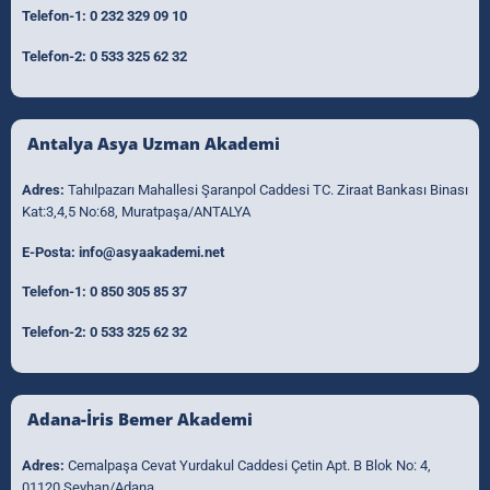
Telefon-1:
0 232 329 09 10
Telefon-2:
0 533 325 62 32
Antalya Asya Uzman Akademi
Adres:
Tahılpazarı Mahallesi Şaranpol Caddesi TC. Ziraat Bankası Binası
Kat:3,4,5 No:68, Muratpaşa/ANTALYA
E-Posta:
info@asyaakademi.net
Telefon-1:
0 850 305 85 37
Telefon-2:
0 533 325 62 32
Adana-İris Bemer Akademi
Adres:
Cemalpaşa Cevat Yurdakul Caddesi Çetin Apt. B Blok No: 4,
01120 Seyhan/Adana