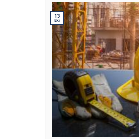
13
Eki