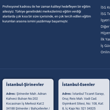
Profesyonel kadrosu ile her zaman kaliteyi hedefleyen bir eğitim
İSG K
ailesiyiz. Türkiye genelindeki merkezlerimiz eğitim verdiği
İSG T
alanlarda çok kısa bir süre içerisinde, en çok tercih edilen eğitim
İşyer
kurumları arasına ismini yazdırmayı başarmıştır.
Diğer
Hijye
İlk Y
İş Gü
Onlin
İstanbul-Şirinevler
İstanbul-Esenler
Adres:
Şirinevler Mah. Adnan
Adres:
İstanbul Ticaret Sarayı,
Kahveci Bulvarı No:202
Oruç Reis Mah. Vadi Cad.
Kocasinan İş Merkezi Kat:2
Giyimkent Sitesi, No: 108, Kat:
34188 Şirinevler / Bahçelievler /
8, İç Kapı No: 521 34325