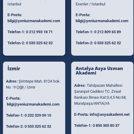
İstanbul
Esenler / İstanbul
E-Posta:
E-Posta:
bilgi@yeniuzmanakademi.com
bilgi@yeniuzmanakademi.com
Telefon-1:
0 212 993 18 71
Telefon-1:
0 212 809 65 89
Telefon-2:
0 533 325 62 32
Telefon-2:
0 533 325 62 32
İzmir
Antalya Asya Uzman
Akademi
Adres:
Şirintepe Mah. 8124 Sok.
Adres:
Tahılpazarı Mahallesi
No : 9 Çiğli / İzmir
Şaranpol Caddesi TC. Ziraat
Bankası Binası Kat:3,4,5 No:68,
E-Posta:
Muratpaşa/ANTALYA
bilgi@yeniuzmanakademi.com
E-Posta:
info@asyaakademi.net
Telefon-1:
0 232 329 09 10
Telefon-1:
0 850 305 85 37
Telefon-2:
0 533 325 62 32