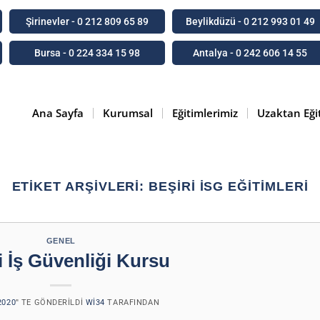
Şirinevler - 0 212 809 65 89
Beylikdüzü - 0 212 993 01 49
Bursa - 0 224 334 15 98
Antalya - 0 242 606 14 55
Ana Sayfa
Kurumsal
Eğitimlerimiz
Uzaktan Eği
ETIKET ARŞIVLERI:
BEŞIRI ISG EĞITIMLERI
GENEL
i İş Güvenliği Kursu
2020
’' TE GÖNDERILDI
WI34
TARAFINDAN