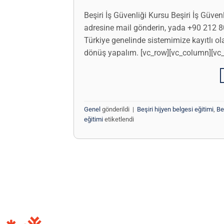
Beşiri İş Güvenliği Kursu Beşiri İş Güv
adresine mail gönderin, yada +90 212 8
Türkiye genelinde sistemimize kayıtlı ola
dönüş yapalım. [vc_row][vc_column][vc_co
Genel
gönderildi
|
Beşiri hijyen belgesi eğitimi
,
Be
eğitimi
etiketlendi