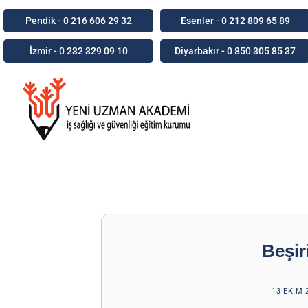
Pendik - 0 216 606 29 32
Esenler - 0 212 809 65 89
İzmir - 0 232 329 09 10
Diyarbakır - 0 850 305 85 37
Beşir
13 EKIM 