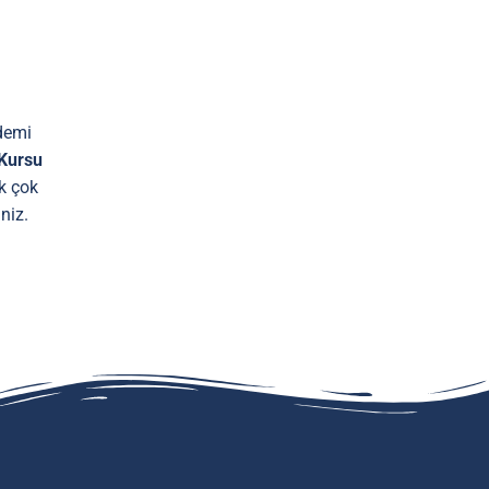
ademi
 Kursu
ek çok
niz.