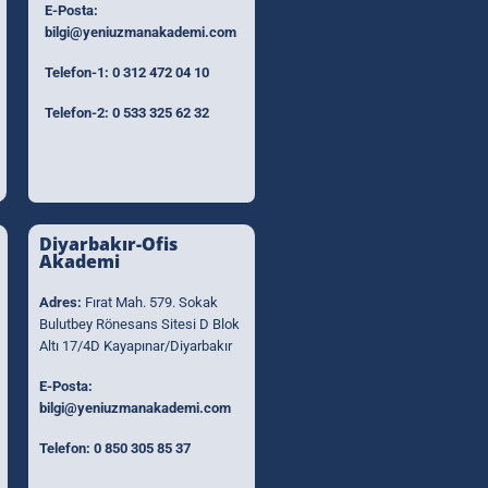
E-Posta:
bilgi@yeniuzmanakademi.com
Telefon-1:
0 312 472 04 10
Telefon-2:
0 533 325 62 32
Diyarbakır-Ofis
Akademi
Adres:
Fırat Mah. 579. Sokak
Bulutbey Rönesans Sitesi D Blok
Altı 17/4D Kayapınar/Diyarbakır
E-Posta:
bilgi@yeniuzmanakademi.com
Telefon:
0 850 305 85 37