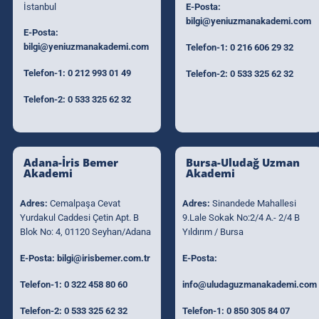
İstanbul
E-Posta:
bilgi@yeniuzmanakademi.com
E-Posta:
bilgi@yeniuzmanakademi.com
Telefon-1:
0 216 606 29 32
Telefon-1:
0 212 993 01 49
Telefon-2:
0 533 325 62 32
Telefon-2:
0 533 325 62 32
Adana-İris Bemer
Bursa-Uludağ Uzman
Akademi
Akademi
Adres:
Cemalpaşa Cevat
Adres:
Sinandede Mahallesi
Yurdakul Caddesi Çetin Apt. B
9.Lale Sokak No:2/4 A.- 2/4 B
Blok No: 4, 01120 Seyhan/Adana
Yıldırım / Bursa
E-Posta:
bilgi@irisbemer.com.tr
E-Posta:
Telefon-1:
0 322 458 80 60
info@uludaguzmanakademi.com
Telefon-2:
0 533 325 62 32
Telefon-1:
0 850 305 84 07