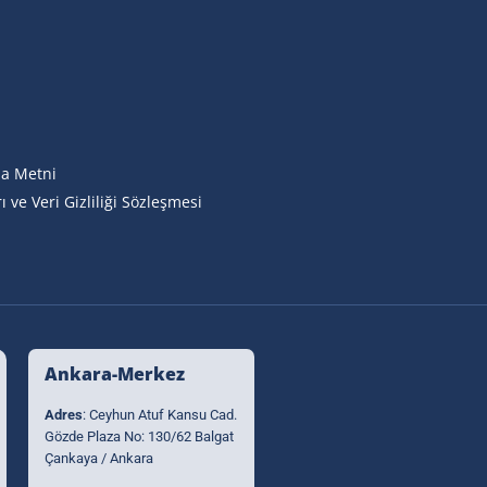
a Metni
ı ve Veri Gizliliği Sözleşmesi
Ankara-Merkez
Adres
: Ceyhun Atuf Kansu Cad.
Gözde Plaza No: 130/62 Balgat
Çankaya / Ankara