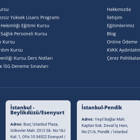
ursu
Hakkımızda
ezsiz Yüksek Lisans Programı
İletişim
i Hekimliği Eğitimi Kursu
Eğitimlerimiz
 Sağlık Personeli Kursu
Blog
n Kursu
Online Ödeme
ardım Kursu
KVKK Aydınlatm
venliği Kursu Ders Notları
Çerez Politikalar
e İSG Deneme Sınavları
İstanbul -
İstanbul-Pendik
Beylikdüzü/Esenyurt
Adres:
Yeşil Bağlar Mah.
Adres:
Burç İstanbul Plaza,
Kaptan Sok. Deval İş Hanı,
Gökevler Mah. 2312 Sk. No:18J
No:21/6, Pendik / İstanbul
Kat: 1, Ofis:10 34522 Esenyurt /