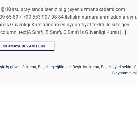
enliği Kursu arayışında iseniz bilgi@yeniuzmanakademi.com
09 65 89 / +90 553 907 98 84 iletişim numaralarımızdan arayın
n İş Güvenliği Kurslarından en uygun fiyat teklifi ile size geri
lumn_text]A Sınıfı, B Sınıfı, C Sınıfı İş Güvenliği Kursu […]
OKUMAYA DEVAM EDIN
→
şiri iş güvenliği kursu
,
Beşiri isg eğitimleri
,
Beşiri isg kursu
,
Beşiri işyeri hekimliğ
Bir yorum bıra