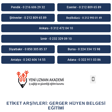
Pendik - 0 216 606 29 32
Esenler - 0 212 809 65 89
Şirinevler - 0 212 809 65 89
Beylikdüzü - 0 212 993 01 49
Ankara - 0 312 472 04 10
İzmir - 0 232 329 09 10
Diyarbakır - 0 850 305 85 37
Bursa - 0 224 334 15 98
Antalya - 0 242 606 14 55
Adana - 0 322 911 03 86
Uzaktan Eğitim
Online Ödeme
ETIKET ARŞIVLERI:
GERGER HIJYEN BELGESI
EĞITIMI