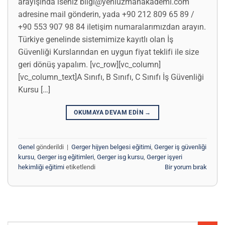
arayışında iseniz bilgi@yeniuzmanakademi.com
adresine mail gönderin, yada +90 212 809 65 89 /
+90 553 907 98 84 iletişim numaralarımızdan arayın.
Türkiye genelinde sistemimize kayıtlı olan İş
Güvenliği Kurslarından en uygun fiyat teklifi ile size
geri dönüş yapalım. [vc_row][vc_column]
[vc_column_text]A Sınıfı, B Sınıfı, C Sınıfı İş Güvenliği
Kursu […]
OKUMAYA DEVAM EDIN
→
Genel
gönderildi
|
Gerger hijyen belgesi eğitimi
,
Gerger iş güvenliği
kursu
,
Gerger isg eğitimleri
,
Gerger isg kursu
,
Gerger işyeri
hekimliği eğitimi
etiketlendi
Bir yorum bırak